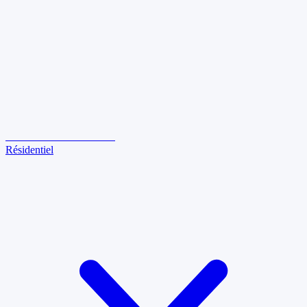
LE
KING
DES VITRES
Résidentiel