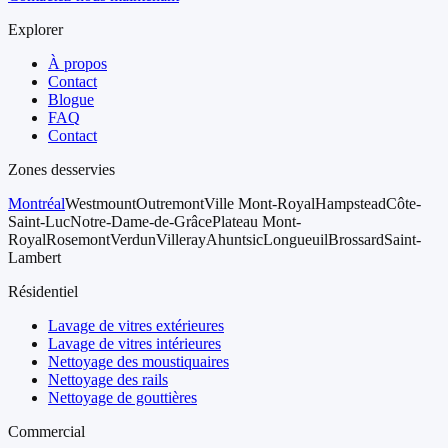
Explorer
À propos
Contact
Blogue
FAQ
Contact
Zones desservies
Montréal
Westmount
Outremont
Ville Mont-Royal
Hampstead
Côte-
Saint-Luc
Notre-Dame-de-Grâce
Plateau Mont-
Royal
Rosemont
Verdun
Villeray
Ahuntsic
Longueuil
Brossard
Saint-
Lambert
Résidentiel
Lavage de vitres extérieures
Lavage de vitres intérieures
Nettoyage des moustiquaires
Nettoyage des rails
Nettoyage de gouttières
Commercial