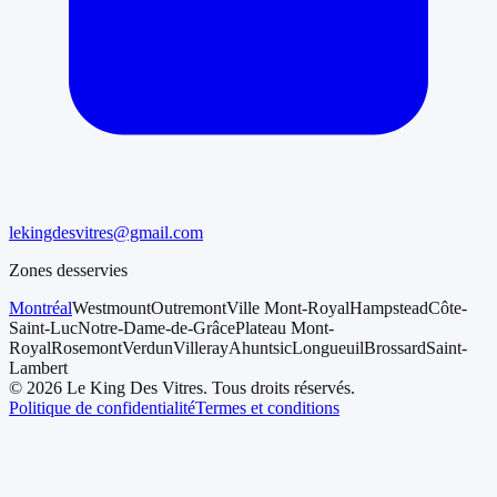
lekingdesvitres@gmail.com
Zones desservies
Montréal
Westmount
Outremont
Ville Mont-Royal
Hampstead
Côte-
Saint-Luc
Notre-Dame-de-Grâce
Plateau Mont-
Royal
Rosemont
Verdun
Villeray
Ahuntsic
Longueuil
Brossard
Saint-
Lambert
©
2026
Le King Des Vitres
.
Tous droits réservés.
Politique de confidentialité
Termes et conditions