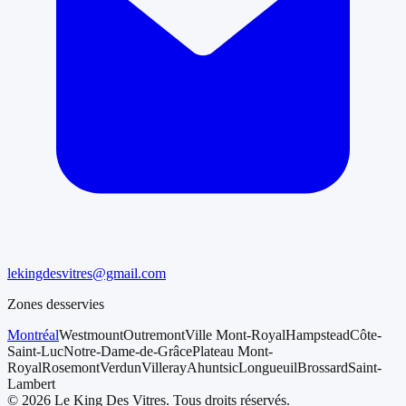
lekingdesvitres@gmail.com
Zones desservies
Montréal
Westmount
Outremont
Ville Mont-Royal
Hampstead
Côte-
Saint-Luc
Notre-Dame-de-Grâce
Plateau Mont-
Royal
Rosemont
Verdun
Villeray
Ahuntsic
Longueuil
Brossard
Saint-
Lambert
©
2026
Le King Des Vitres
.
Tous droits réservés.