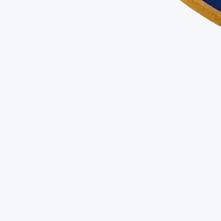
LE
KING
DES VITRES