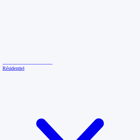
LE
KING
DES VITRES
Résidentiel