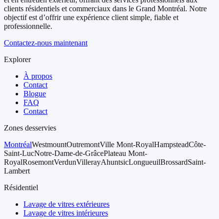
clients résidentiels et commerciaux dans le Grand Montréal. Notre
objectif est d’offrir une expérience client simple, fiable et
professionnelle.
Contactez-nous maintenant
Explorer
À propos
Contact
Blogue
FAQ
Contact
Zones desservies
Montréal
Westmount
Outremont
Ville Mont-Royal
Hampstead
Côte-
Saint-Luc
Notre-Dame-de-Grâce
Plateau Mont-
Royal
Rosemont
Verdun
Villeray
Ahuntsic
Longueuil
Brossard
Saint-
Lambert
Résidentiel
Lavage de vitres extérieures
Lavage de vitres intérieures